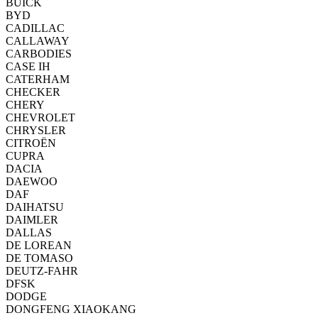
BUICK
BYD
CADILLAC
CALLAWAY
CARBODIES
CASE IH
CATERHAM
CHECKER
CHERY
CHEVROLET
CHRYSLER
CITROËN
CUPRA
DACIA
DAEWOO
DAF
DAIHATSU
DAIMLER
DALLAS
DE LOREAN
DE TOMASO
DEUTZ-FAHR
DFSK
DODGE
DONGFENG XIAOKANG