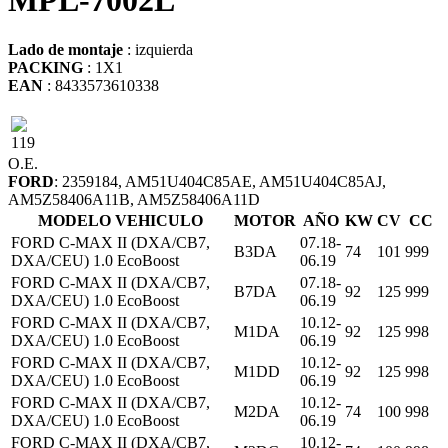
MPL-7002L
Lado de montaje
: izquierda
PACKING
: 1X1
EAN
: 8433573610338
119
O.E.
FORD
: 2359184, AM51U404C85AE, AM51U404C85AJ,
AM5Z58406A11B, AM5Z58406A11D
MODELO VEHICULO
MOTOR
AÑO
KW
CV
CC
FORD C-MAX II (DXA/CB7,
07.18-
B3DA
74
101
999
DXA/CEU) 1.0 EcoBoost
06.19
FORD C-MAX II (DXA/CB7,
07.18-
B7DA
92
125
999
DXA/CEU) 1.0 EcoBoost
06.19
FORD C-MAX II (DXA/CB7,
10.12-
M1DA
92
125
998
DXA/CEU) 1.0 EcoBoost
06.19
FORD C-MAX II (DXA/CB7,
10.12-
M1DD
92
125
998
DXA/CEU) 1.0 EcoBoost
06.19
FORD C-MAX II (DXA/CB7,
10.12-
M2DA
74
100
998
DXA/CEU) 1.0 EcoBoost
06.19
FORD C-MAX II (DXA/CB7,
10.12-