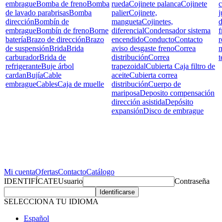
embrague
Bomba de freno
Bomba
rueda
Cojinete palanca
Cojinete
c
de lavado parabrisas
Bomba
palier
Cojinete,
j
dirección
Bombín de
mangueta
Cojinetes,
d
embrague
Bombín de freno
Borne
diferencial
Condensador sistema
f
batería
Brazo de dirección
Brazo
encendido
Conducto
Contacto
r
de suspensión
Brida
Brida
aviso desgaste freno
Correa
carburador
Brida de
distribución
Correa
t
refrigerante
Buje árbol
trapezoidal
Cubierta Caja filtro de
cardan
Bujía
Cable
aceite
Cubierta correa
embrague
Cables
Caja de muelle
distribución
Cuerpo de
mariposa
Deposito compensación
dirección asistida
Depósito
expansión
Disco de embrague
Mi cuenta
Ofertas
Contacto
Catálogo
IDENTIFÍCATE
Usuario
Contraseña
SELECCIONA TU IDIOMA
Español