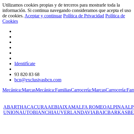
Utilizamos cookies propias y de terceros para mostrarle toda la
información. Si continua navegando consideramos que acepta el uso
de cookies.
Aceptar y continuar
Política de Privacidad
Política de
Cookies
Identifícate
93 820 83 68
bcn@exclusivasbcn.com
Mecánica:Marcas
Mecánica:Familias
Carrocería:Marcas
Carrocería:Fam
ABARTH
AC
ACURA
AEBI
AIXAM
ALFA ROMEO
ALPINA
ALP
UNION
AUTOBIANCHI
AUVERLAND
AVIA
BAIC
BARKAS
BE