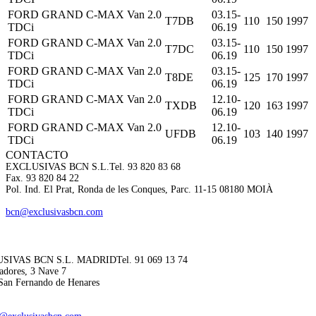
FORD GRAND C-MAX Van 2.0
03.15-
T7DB
110
150
1997
TDCi
06.19
FORD GRAND C-MAX Van 2.0
03.15-
T7DC
110
150
1997
TDCi
06.19
FORD GRAND C-MAX Van 2.0
03.15-
T8DE
125
170
1997
TDCi
06.19
FORD GRAND C-MAX Van 2.0
12.10-
TXDB
120
163
1997
TDCi
06.19
FORD GRAND C-MAX Van 2.0
12.10-
UFDB
103
140
1997
TDCi
06.19
CONTACTO
EXCLUSIVAS BCN S.L.
Tel. 93 820 83 68
Fax. 93 820 84 22
Pol. Ind. El Prat, Ronda de les Conques, Parc. 11-15 08180 MOIÀ
bcn@exclusivasbcn.com
SIVAS BCN S.L. MADRID
Tel. 91 069 13 74
adores, 3 Nave 7
San Fernando de Henares